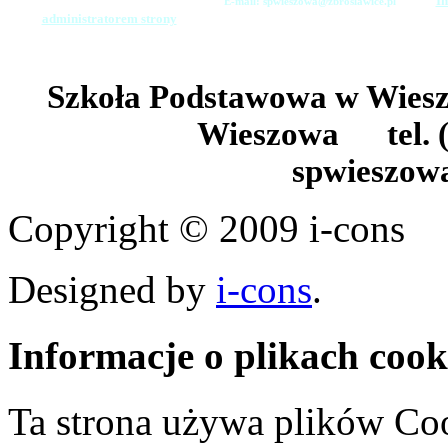
In
E-mail: spwieszowa@zbroslawice.pl
administratorem strony
Szkoła Podstawowa w Wie
Wieszowa tel. (
spwieszow
Copyright © 2009 i-cons
Designed by
i-cons
.
Informacje o plikach cook
Ta strona używa plików Coo