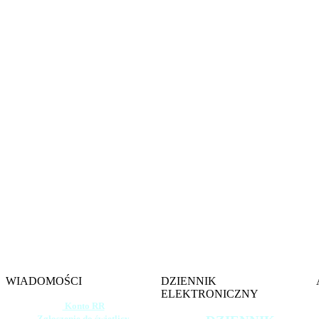
Witamy na s
Szkoły 
im. gen. 
w W
WIADOMOŚCI
DZIENNIK
ELEKTRONICZNY
Konto RR
Zgłoszenie do świetlicy