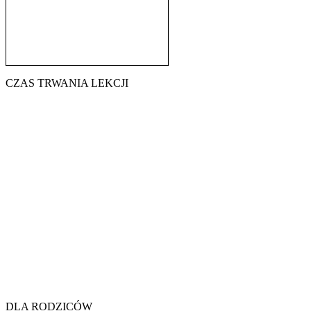
CZAS TRWANIA LEKCJI
7.45 - 8.30
8.40 - 9.25
9.35 - 10.20
10.30 - 11.15
11.25 - 12.10
12.30 - 13.15
13.20 - 14.05
14.10 - 14.55
15.00 - 15.45
DLA RODZICÓW