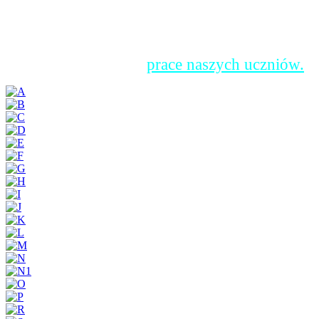
Błędowska, która wraz z uczniami liceum prze
pogadankę na temat bezpieczeństwa w internec
uczniowie wykonali plakaty promujące hasło 
obchodów DBI. Oto
prace naszych uczniów.