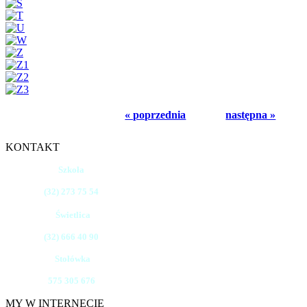
« poprzednia
następna »
KONTAKT
Szkoła
(32) 273 75 54
Świetlica
(32) 666 40 90
Stołówka
575 305 676
MY W INTERNECIE