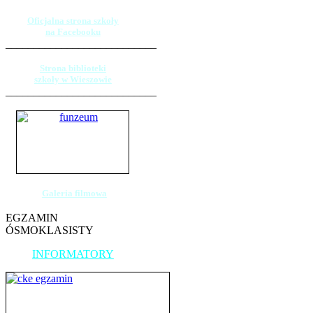
Oficjalna strona szkoły
na Facebooku
___________________________
Strona biblioteki
szkoły w Wieszowie
___________________________
Galeria filmowa
EGZAMIN
ÓSMOKLASISTY
INFORMATORY