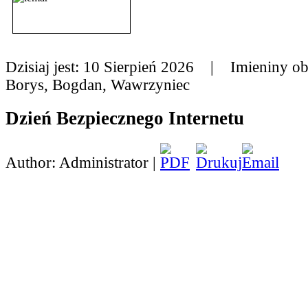
Dzisiaj jest:
10 Sierpień 2026 |
Imieniny o
Borys, Bogdan, Wawrzyniec
Dzień Bezpiecznego Internetu
Author: Administrator |
5 lutego obchodziliśmy Dzień Bezpiecznego In
akcji, która obchodzona jest na całym świecie o
jej głownym celem jest propagowanie działań n
bezpiecznego dostępu dzieci i młodzieży do z
internetowych. W tegoroczną akcję zatytułowa
Działajmy razem" włączyła się także nasza szk
dniu naszą placówkę odwiedził gość - pani Iza