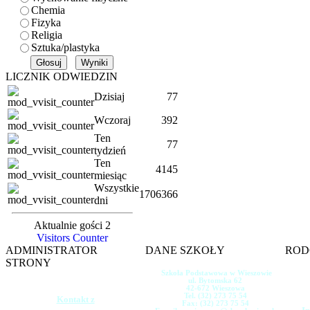
Chemia
Fizyka
Religia
Sztuka/plastyka
LICZNIK ODWIEDZIN
Dzisiaj
77
Wczoraj
392
Ten
77
tydzień
Ten
4145
miesiąc
Wszystkie
1706366
dni
Aktualnie gości 2
Visitors Counter
ADMINISTRATOR
DANE SZKOŁY
ROD
STRONY
Szkoła Podstawowa w Wieszowie
ul. Bytomska 62
42-672 Wieszowa
Tel. (32) 273 75 54
Kontakt z
Fax: (32) 273 75 54