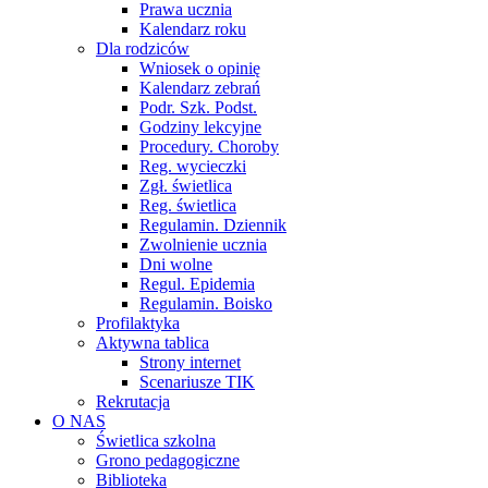
Prawa ucznia
Kalendarz roku
Dla rodziców
Wniosek o opinię
Kalendarz zebrań
Podr. Szk. Podst.
Godziny lekcyjne
Procedury. Choroby
Reg. wycieczki
Zgł. świetlica
Reg. świetlica
Regulamin. Dziennik
Zwolnienie ucznia
Dni wolne
Regul. Epidemia
Regulamin. Boisko
Profilaktyka
Aktywna tablica
Strony internet
Scenariusze TIK
Rekrutacja
O NAS
Świetlica szkolna
Grono pedagogiczne
Biblioteka