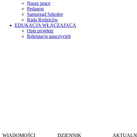
Nasze prace
Pedagog
Samorząd Szkolny
Rada Rodziców
EDUKACJA WŁĄCZAJĄCA
Opis projektu
Rekrutacja nauczycieli
Witamy na stronie
Szkoły Podstawow
im. gen. Jerzego Zi
w Wieszowie
WIADOMOŚCI
DZIENNIK
AKTUALN