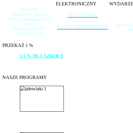
ELEKTRONICZNY
WYDARZE
Konto RR
Zgłoszenie do świetlicy
DZIENNIK
Wzór zwolnienia dziecka z
lekcji
WAKACJ
ELEKTRONICZNY
Dni wolne od zajęć
WA
dydaktycznych
PRZEKAŻ 1 %
1,5 % DLA SZKOŁY
DZIĘKUJEMY!
NASZE PROGRAMY
_______________________