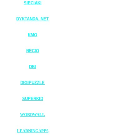
SIECIAKI
____________________
DYKTANDA. NET
____________________
KMO
____________________
NECIO
____________________
DBI
____________________
DIGIPUZZLE
____________________
SUPERKID
____________________
WORDWALL
____________________
LEARNINGAPPS