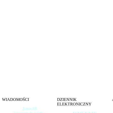
Witamy na s
Szkoły 
im. gen. 
w W
WIADOMOŚCI
DZIENNIK
ELEKTRONICZNY
Konto RR
Zgłoszenie do świetlicy