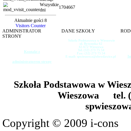
Wszystkie
1704667
dni
Aktualnie gości 8
Visitors Counter
ADMINISTRATOR
DANE SZKOŁY
ROD
STRONY
Szkoła Podstawowa w Wieszowie
ul. Bytomska 62
42-672 Wieszowa
Tel. (32) 273 75 54
Kontakt z
Fax: (32) 273 75 54
In
E-mail: spwieszowa@zbroslawice.pl
administratorem strony
Szkoła Podstawowa w Wie
Wieszowa tel. (
spwieszow
Copyright © 2009 i-cons