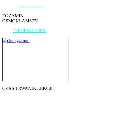
Galeria filmowa
EGZAMIN
ÓSMOKLASISTY
INFORMATORY
CZAS TRWANIA LEKCJI
7.45 - 8.30
8.40 - 9.25
9.35 - 10.20
10.30 - 11.15