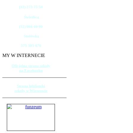
(32) 273 75 54
Świetlica
(32) 666 40 90
Stołówka
575 305 676
MY W INTERNECIE
Oficjalna strona szkoły
na Facebooku
___________________________
Strona biblioteki
szkoły w Wieszowie
___________________________