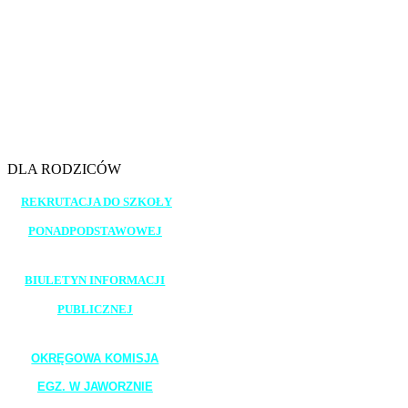
11.25 - 12.10
12.30 - 13.15
13.20 - 14.05
14.10 - 14.55
15.00 - 15.45
DLA RODZICÓW
REKRUTACJA DO SZKOŁY
PONADPODSTAWOWEJ
_______________________
BIULETYN INFORMACJI
PUBLICZNEJ
_______________________
OKRĘGOWA KOMISJA
EGZ. W JAWORZNIE
_______________________