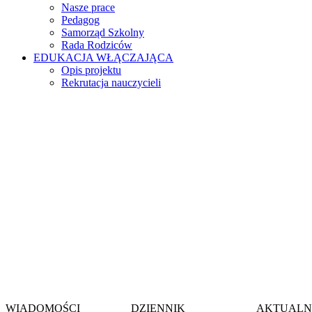
Nasze prace
Pedagog
Samorząd Szkolny
Rada Rodziców
EDUKACJA WŁĄCZAJĄCA
Opis projektu
Rekrutacja nauczycieli
Witamy na stronie
Szkoły Podstawow
im. gen. Jerzego Zi
w Wieszowie
WIADOMOŚCI
DZIENNIK
AKTUALN