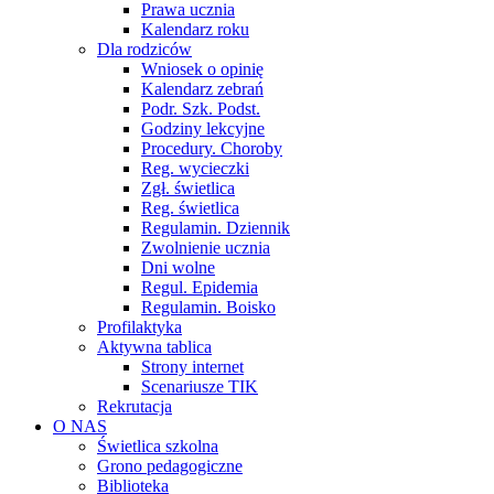
Prawa ucznia
Kalendarz roku
Dla rodziców
Wniosek o opinię
Kalendarz zebrań
Podr. Szk. Podst.
Godziny lekcyjne
Procedury. Choroby
Reg. wycieczki
Zgł. świetlica
Reg. świetlica
Regulamin. Dziennik
Zwolnienie ucznia
Dni wolne
Regul. Epidemia
Regulamin. Boisko
Profilaktyka
Aktywna tablica
Strony internet
Scenariusze TIK
Rekrutacja
O NAS
Świetlica szkolna
Grono pedagogiczne
Biblioteka