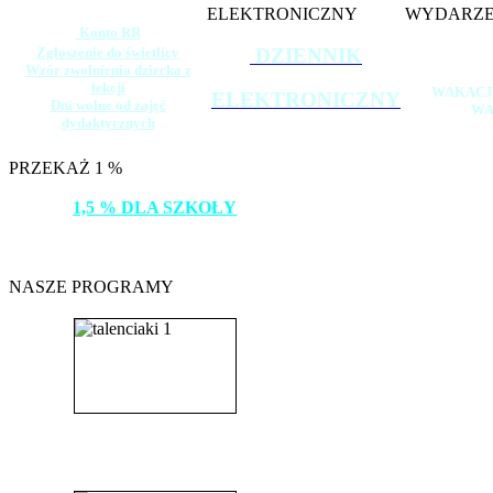
ELEKTRONICZNY
WYDARZE
Konto RR
Zgłoszenie do świetlicy
DZIENNIK
Wzór zwolnienia dziecka z
lekcji
WAKACJ
ELEKTRONICZNY
Dni wolne od zajęć
WA
dydaktycznych
PRZEKAŻ 1 %
1,5 % DLA SZKOŁY
DZIĘKUJEMY!
NASZE PROGRAMY
_______________________