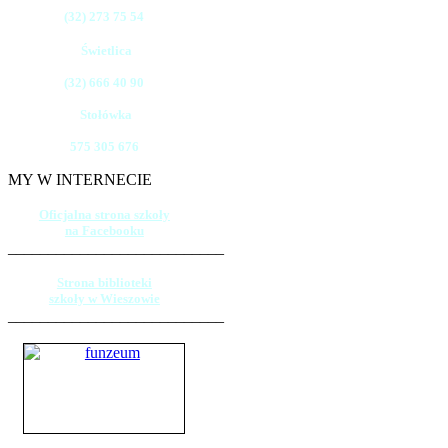
(32) 273 75 54
Świetlica
(32) 666 40 90
Stołówka
575 305 676
MY W INTERNECIE
Oficjalna strona szkoły
na Facebooku
___________________________
Strona biblioteki
szkoły w Wieszowie
___________________________