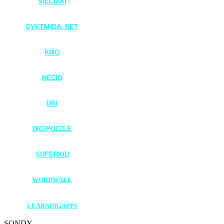
SIECIAKI
____________________
DYKTANDA. NET
____________________
KMO
____________________
NECIO
____________________
DBI
____________________
DIGIPUZZLE
____________________
SUPERKID
____________________
WORDWALL
____________________
LEARNINGAPPS
SONDY