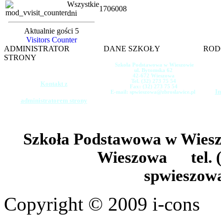
Wszystkie
1706008
dni
Aktualnie gości 5
Visitors Counter
ADMINISTRATOR
DANE SZKOŁY
ROD
STRONY
Szkoła Podstawowa w Wieszowie
ul. Bytomska 62
42-672 Wieszowa
Tel. (32) 273 75 54
Kontakt z
Fax: (32) 273 75 54
In
E-mail: spwieszowa@zbroslawice.pl
administratorem strony
Szkoła Podstawowa w Wie
Wieszowa tel. (
spwieszow
Copyright © 2009 i-cons