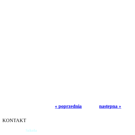
dofinansowanie
2 165 694,32 zł
w tym:
- wartość dofinansowania z UE:
1 937 726,50 
- budżet państwa (z kontraktu programowego)
zł
« poprzednia
następna »
KONTAKT
Szkoła