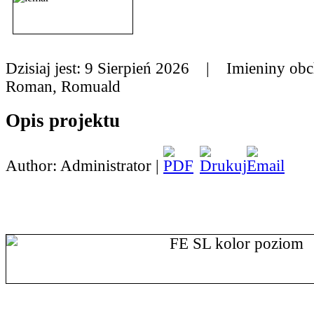
Dzisiaj jest:
9 Sierpień 2026 |
Imieniny obc
Roman, Romuald
Opis projektu
Author: Administrator |
Edukacja WŁĄCZAJĄCA - Szkoła bar
SPRZYJAJĄCA na terenie Gminy Zbros
Szkoła Podstawowa im. gen. Jerzego Ziętka