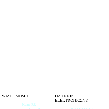
Witamy na s
Szkoły 
im. gen. 
w W
WIADOMOŚCI
DZIENNIK
ELEKTRONICZNY
Konto RR
Zgłoszenie do świetlicy