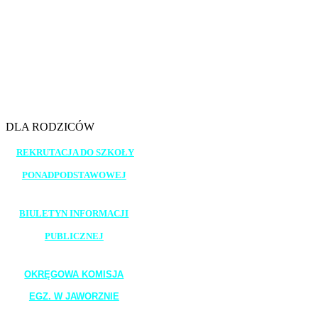
11.25 - 12.10
12.30 - 13.15
13.20 - 14.05
14.10 - 14.55
15.00 - 15.45
DLA RODZICÓW
REKRUTACJA DO SZKOŁY
PONADPODSTAWOWEJ
_______________________
BIULETYN INFORMACJI
PUBLICZNEJ
_______________________
OKRĘGOWA KOMISJA
EGZ. W JAWORZNIE
_______________________