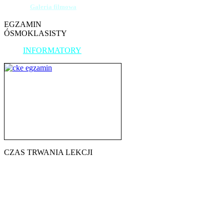
Galeria filmowa
EGZAMIN
ÓSMOKLASISTY
INFORMATORY
CZAS TRWANIA LEKCJI
7.45 - 8.30
8.40 - 9.25
9.35 - 10.20
10.30 - 11.15