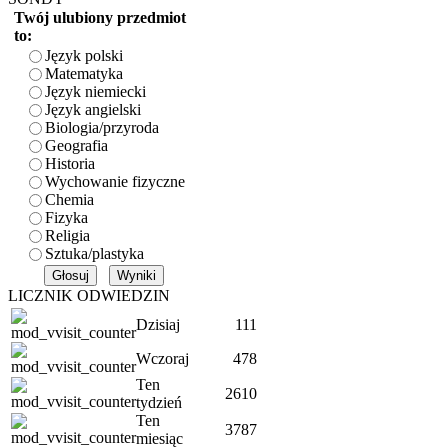
Twój ulubiony przedmiot
to:
Język polski
Matematyka
Język niemiecki
Język angielski
Biologia/przyroda
Geografia
Historia
Wychowanie fizyczne
Chemia
Fizyka
Religia
Sztuka/plastyka
LICZNIK ODWIEDZIN
Dzisiaj
111
Wczoraj
478
Ten
2610
tydzień
Ten
3787
miesiąc