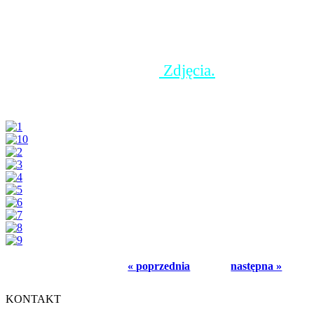
uroczyste przecięcie wstęgi. Ekopracownia to "
przeznaczona nie tylko do prowadzenia lekcji 
biologii, przyrody czy geografii, ale również m
wypoczynku, rekreacji.
Zdjęcia.
« poprzednia
następna »
KONTAKT