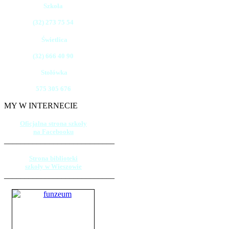
Szkoła
(32) 273 75 54
Świetlica
(32) 666 40 90
Stołówka
575 305 676
MY W INTERNECIE
Oficjalna strona szkoły
na Facebooku
___________________________
Strona biblioteki
szkoły w Wieszowie
___________________________