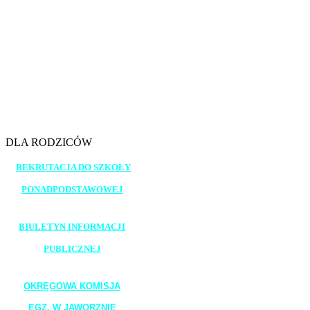
10.30 - 11.15
11.25 - 12.10
12.30 - 13.15
13.20 - 14.05
14.10 - 14.55
15.00 - 15.45
DLA RODZICÓW
REKRUTACJA DO SZKOŁY
PONADPODSTAWOWEJ
_______________________
BIULETYN INFORMACJI
PUBLICZNEJ
_______________________
OKRĘGOWA KOMISJA
EGZ. W JAWORZNIE