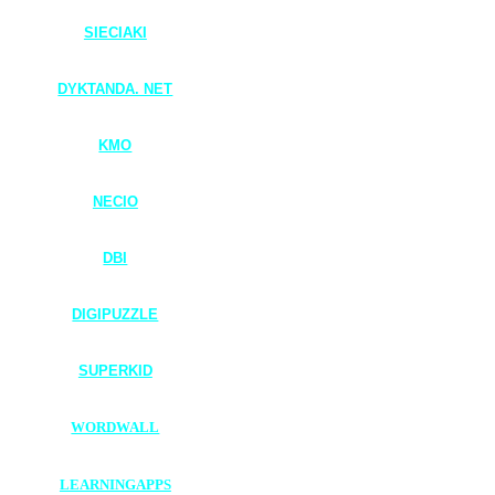
SIECIAKI
____________________
DYKTANDA. NET
____________________
KMO
____________________
NECIO
____________________
DBI
____________________
DIGIPUZZLE
____________________
SUPERKID
____________________
WORDWALL
____________________
LEARNINGAPPS