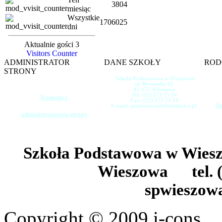
3804
miesiąc
Wszystkie
1706025
dni
Aktualnie gości 3
Visitors Counter
ADMINISTRATOR
DANE SZKOŁY
ROD
STRONY
Szkoła Podstawowa w Wieszowie
ul. Bytomska 62
42-672 Wieszowa
Tel. (32) 273 75 54
Kontakt z
Fax: (32) 273 75 54
In
E-mail: spwieszowa@zbroslawice.pl
administratorem strony
Szkoła Podstawowa w Wie
Wieszowa tel. (
spwieszow
Copyright © 2009 i-cons