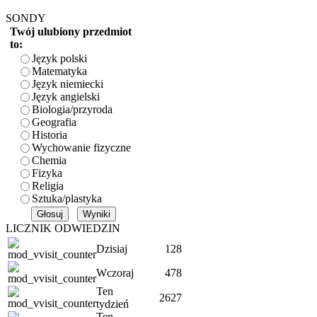
SONDY
Twój ulubiony przedmiot
to:
Język polski
Matematyka
Język niemiecki
Język angielski
Biologia/przyroda
Geografia
Historia
Wychowanie fizyczne
Chemia
Fizyka
Religia
Sztuka/plastyka
LICZNIK ODWIEDZIN
Dzisiaj
128
Wczoraj
478
Ten
2627
tydzień
Ten