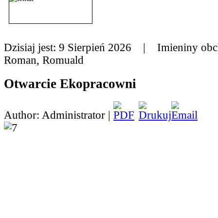
Dzisiaj jest:
9 Sierpień 2026 |
Imieniny obc
Roman, Romuald
Otwarcie Ekopracowni
Author: Administrator |
W kwietniu w naszej sz
miejsce otwarcie ekop
"Educhill pod Kasztanam
pierwsza taka ekoprac
naszej gminie. Z okazji
wszystkich zaproszonych gości uczniowie nasz
przygotowali specjalny program artystyczny. N