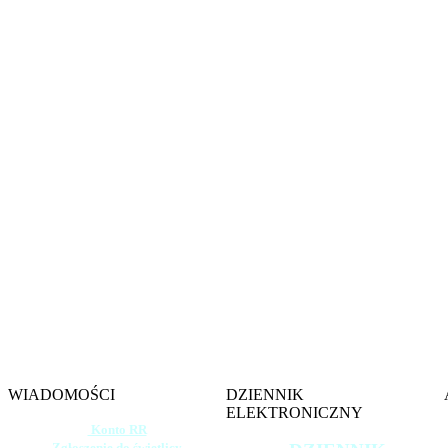
Witamy na s
Szkoły 
im. gen. 
w W
WIADOMOŚCI
DZIENNIK
ELEKTRONICZNY
Konto RR
Zgłoszenie do świetlicy