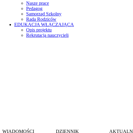
Nasze prace
Pedagog
Samorząd Szkolny
Rada Rodziców
EDUKACJA WŁĄCZAJĄCA
Opis projektu
Rekrutacja nauczycieli
Witamy na stronie
Szkoły Podstawow
im. gen. Jerzego Zi
w Wieszowie
WIADOMOŚCI
DZIENNIK
AKTUALN