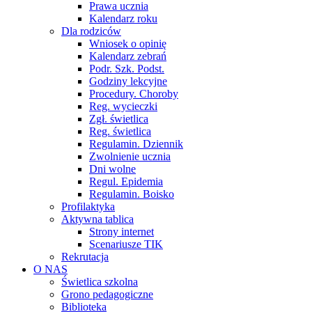
Prawa ucznia
Kalendarz roku
Dla rodziców
Wniosek o opinię
Kalendarz zebrań
Podr. Szk. Podst.
Godziny lekcyjne
Procedury. Choroby
Reg. wycieczki
Zgł. świetlica
Reg. świetlica
Regulamin. Dziennik
Zwolnienie ucznia
Dni wolne
Regul. Epidemia
Regulamin. Boisko
Profilaktyka
Aktywna tablica
Strony internet
Scenariusze TIK
Rekrutacja
O NAS
Świetlica szkolna
Grono pedagogiczne
Biblioteka