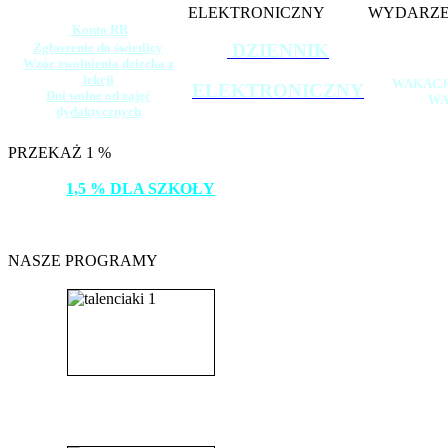
ELEKTRONICZNY
WYDARZE
Konto RR
Zgłoszenie do świetlicy
DZIENNIK
Wzór zwolnienia dziecka z
lekcji
WAKACJ
ELEKTRONICZNY
Dni wolne od zajęć
WA
dydaktycznych
PRZEKAŻ 1 %
1,5 % DLA SZKOŁY
DZIĘKUJEMY!
NASZE PROGRAMY
_______________________